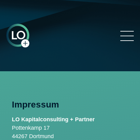
Impressum
LO Kapitalconsulting + Partner
Pottenkamp 17
44267 Dortmund