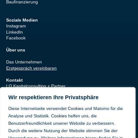
Baufinanzierung
Soziale Medien
Instagram
LinkedIn
Facebook
Über uns
Das Unternehmen
Erstgespräch vereinbaren
Kontakt
LO Kapitalconsulting + Partner
Pottenkamp 17
Wir respektieren Ihre Privatsphäre
44267 Dortmund
Email: info@lo-kc.de
Diese Internetseite verwendet
Cookies
und Matomo für die
Analyse und Statistik.
Cookies
helfen uns, die
Legal
Datenschutz
Benutzerfreundlichkeit unserer Website zu verbessern.
Impressum
Durch die weitere Nutzung der Website stimmen Sie der
Cookies