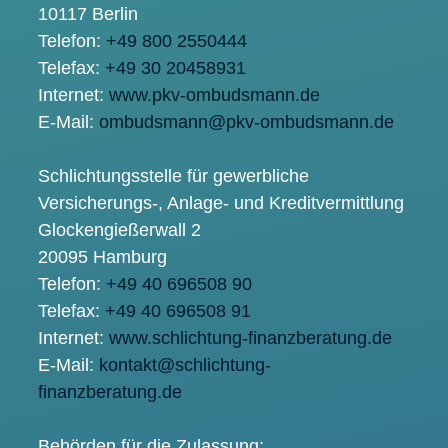
10117 Berlin
Telefon:
+49 800 2550444
Telefax:
+49 30 20458931
Internet:
www.pkv-ombudsmann.de
E-Mail:
ombudsmann@pkv-ombudsmann.de
Schlichtungsstelle für gewerbliche
Versicherungs-, Anlage- und Kreditvermittlung
Glockengießerwall 2
20095 Hamburg
Telefon:
+49 40 696508 90
Telefax:
+49 40 696508 91
Internet:
www.schlichtung-finanzberatung.de
E-Mail:
kontakt@schlichtung-
finanzberatung.de
Behörden für die Zulassung: